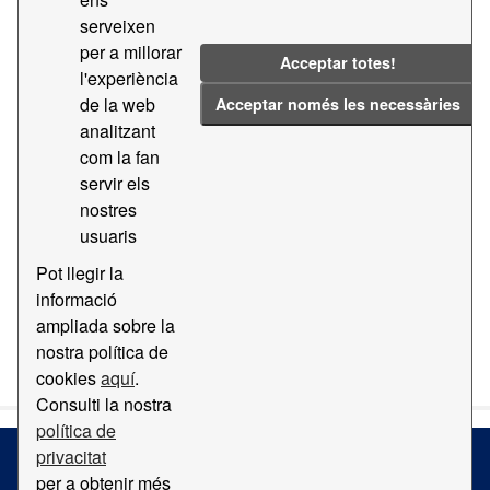
serveixen
Llicències:
CC BY-SA 4.0
Etiquetes:
Aèria
per a millorar
Acceptar totes!
2019
2017
2012
2011
l'experiència
de la web
Acceptar només les necessàries
Filtrar resultats
analitzant
com la fan
servir els
Ortofotomapa
nostres
Mapa amb ortofotomapa del Port de Barcelona
usuaris
PDF
Pot llegir la
informació
ampliada sobre la
També podeu accedir a aquest registre usant l'API
API
nostra política de
(vegeu
Documentació de la API
).
cookies
aquí
.
Consulti la nostra
política de
privacitat
per a obtenir més