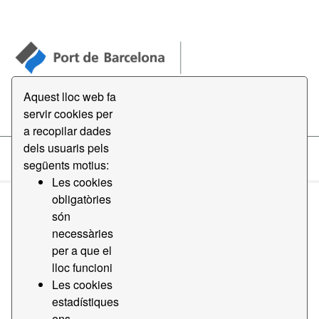
Aquest lloc web fa
Open Data
servir cookies per
a recopilar dades
dels usuaris pels
següents motius:
Conjunts de dades
Les cookies
obligatòries
són
necessàries
per a que el
lloc funcioni
Ordena per
Les cookies
estadístiques
1 conjunt de dades trobat
ens