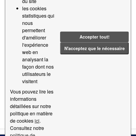
du site
les cookies
Groupes:
Géographie et localisation
Formats:
statistiques qui
dwg
Mots-clés:
Cartographie
nous
permettent
Shape epsg
Accepter tout!
d'améliorer
Filtrer les resultats
l'expérience
N'acceptez que le nécessaire
web en
analysant la
Cartographie base du Port de Barcelona
façon dont nos
Base de cartographie du Port de Barcelona EPSG:
utilisateurs le
25831 à différentes échelles et formats
visitent
dgn
dwg
ZIP
TXT
Vous pouvez lire les
informations
détaillées sur notre
Vous pouvez également accéder à ce catalogue en utilisant
politique en matière
API
(cf
Documentation de l'API
).
de cookies
ici
.
Consultez notre
politique de