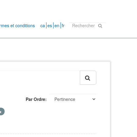
rmes et conditions
ca
es
en
fr
Par Ordre