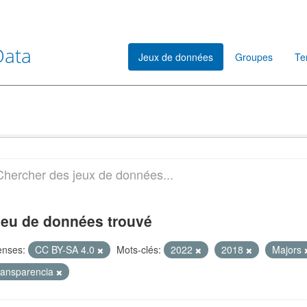
Data
Jeux de données
Groupes
Te
jeu de données trouvé
enses:
CC BY-SA 4.0
Mots-clés:
2022
2018
Majors
ransparencia