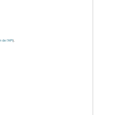
 de l'API
).