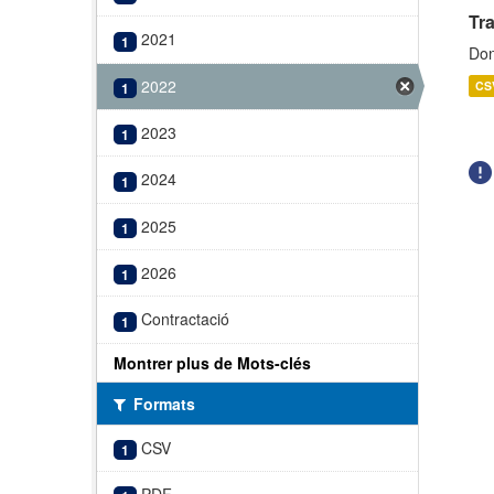
Tr
2021
1
Don
2022
CS
1
2023
1
2024
1
2025
1
2026
1
Contractació
1
Montrer plus de Mots-clés
Formats
CSV
1
PDF