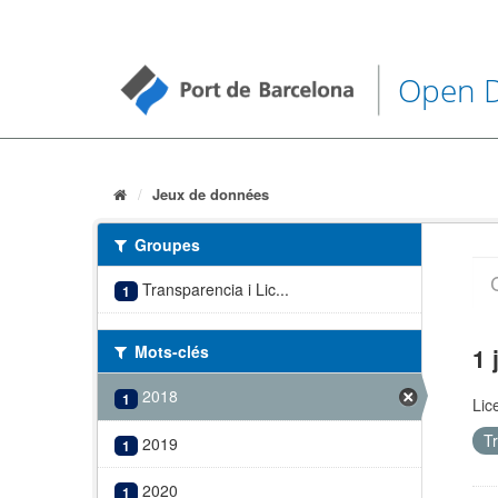
Open 
Jeux de données
Groupes
Transparencia i Lic...
1
Mots-clés
1 
2018
1
Lic
T
2019
1
2020
1