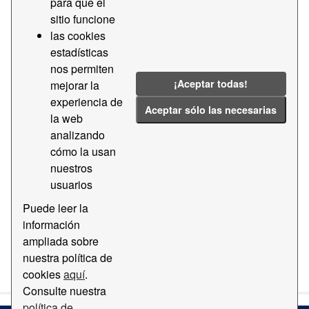
para que el
sitio funcione
Grupos:
operativa-portuaria
Formatos:
las cookies
XLSX
Etiquetas:
Servicio
estadísticas
nos permiten
Servicio portuario
Empresa
Registro
¡Aceptar todas!
mejorar la
Filtrar Resultados
experiencia de
Aceptar sólo las necesarias
la web
analizando
Empresas prestadoras de servicios portuarios
cómo la usan
Registro general de empresas prestadoras de servicios
nuestros
portuarios
usuarios
TXT
XLSX
Puede leer la
información
ampliada sobre
Usted también puede acceder a este registro utilizando los
nuestra política de
API
(ver
API Docs
).
cookies
aquí
.
Consulte nuestra
política de