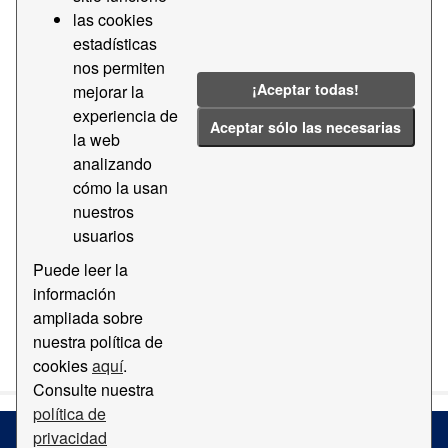
las cookies
Licencias:
CC BY-SA 4.0
Etiquetas:
Oficina
estadísticas
nos permiten
Dirección
Acceso
Dirección
Sala
¡Aceptar todas!
mejorar la
Filtrar Resultados
experiencia de
Aceptar sólo las necesarias
la web
analizando
Oficinas del Puerto de Barcelona 'World Trade
cómo la usan
Center'
nuestros
Oficinas del Puerto de Barcelona 'World Trade Center'
usuarios
PDF
Puede leer la
información
ampliada sobre
Usted también puede acceder a este registro utilizando los
nuestra política de
API
(ver
API Docs
).
cookies
aquí
.
Consulte nuestra
política de
privacidad