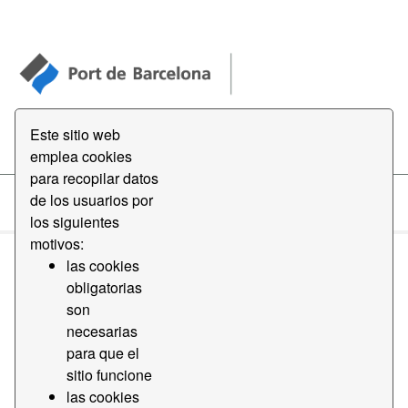
Open Data
Este sitio web
emplea cookies
para recopilar datos
de los usuarios por
Conjuntos de datos
los siguientes
motivos:
las cookies
obligatorias
son
necesarias
Ordenar por
para que el
sitio funcione
las cookies
1 conjunto de datos encontrado