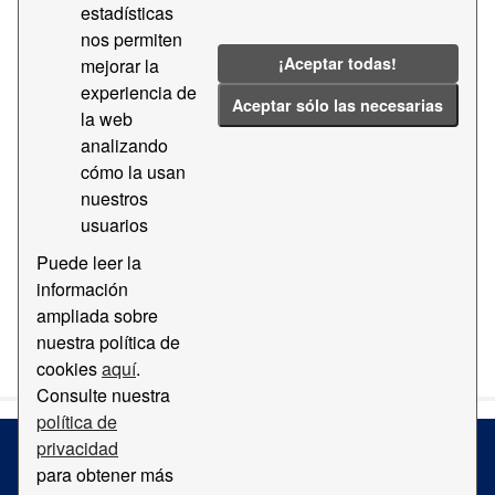
estadísticas
nos permiten
Etiquetas:
Dirección
Sala
Dirección
¡Aceptar todas!
mejorar la
Filtrar Resultados
experiencia de
Aceptar sólo las necesarias
la web
analizando
Oficinas del Puerto de Barcelona 'World Trade
cómo la usan
Center'
nuestros
Oficinas del Puerto de Barcelona 'World Trade Center'
usuarios
PDF
Puede leer la
información
ampliada sobre
Usted también puede acceder a este registro utilizando los
nuestra política de
API
(ver
API Docs
).
cookies
aquí
.
Consulte nuestra
política de
privacidad
para obtener más