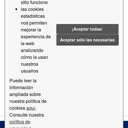
sitio funcione
las cookies
Licencias:
CC BY-SA 4.0
Formatos:
PDF
estadísticas
Etiquetas:
Aèria
2019
2016
nos permiten
2014
2012
2011
¡Aceptar todas!
mejorar la
experiencia de
Filtrar Resultados
Aceptar sólo las necesarias
la web
analizando
cómo la usan
Ortofotomapa
nuestros
Mapa con ortofotomapa del Puerto de Barcelona
usuarios
PDF
Puede leer la
información
ampliada sobre
Usted también puede acceder a este registro utilizando los
nuestra política de
API
(ver
API Docs
).
cookies
aquí
.
Consulte nuestra
política de