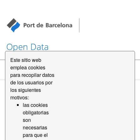
Open Data
Este sitio web
emplea cookies
Conjuntos de datos
para recopilar datos
de los usuarios por
los siguientes
motivos:
las cookies
obligatorias
Ordenar por
son
necesarias
para que el
1 conjunto de datos encontrado