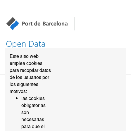
Open Data
Este sitio web
emplea cookies
Conjuntos de datos
para recopilar datos
de los usuarios por
los siguientes
motivos:
las cookies
obligatorias
Ordenar por
son
necesarias
para que el
1 conjunto de datos encontrado