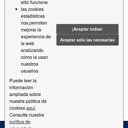
sitio funcione
las cookies
Formatos:
PDF
Grupos:
estadísticas
transparencia-licitaciones-apb
Etiquetas:
nos permiten
2022
Majors
2023
¡Aceptar todas!
mejorar la
experiencia de
Filtrar Resultados
Aceptar sólo las necesarias
la web
analizando
cómo la usan
Transparencia - Contratos mayores
nuestros
Datos de transparencia - Contratos mayores
usuarios
CSV
PDF
Puede leer la
información
ampliada sobre
Usted también puede acceder a este registro utilizando los
nuestra política de
API
(ver
API Docs
).
cookies
aquí
.
Consulte nuestra
política de