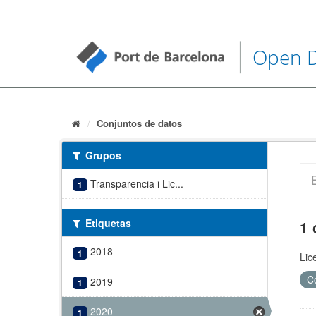
Open 
Conjuntos de datos
Grupos
Transparencia i Lic...
1
Etiquetas
1 
2018
1
Lic
C
2019
1
2020
1