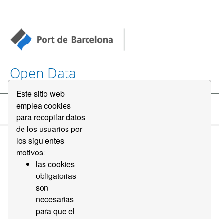
Open Data
Este sitio web
emplea cookies
Conjuntos de datos
para recopilar datos
de los usuarios por
los siguientes
motivos:
las cookies
obligatorias
Ordenar por
son
necesarias
para que el
1 conjunto de datos encontrado