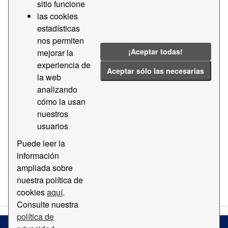
sitio funcione
las cookies
Grupos:
transparencia-licitaciones-apb
Etiquetas:
estadísticas
2019
2021
Contractació
Majors
nos permiten
2022
¡Aceptar todas!
mejorar la
experiencia de
Filtrar Resultados
Aceptar sólo las necesarias
la web
analizando
cómo la usan
Transparencia - Contratos mayores
nuestros
Datos de transparencia - Contratos mayores
usuarios
CSV
PDF
Puede leer la
información
ampliada sobre
Usted también puede acceder a este registro utilizando los
nuestra política de
API
(ver
API Docs
).
cookies
aquí
.
Consulte nuestra
política de