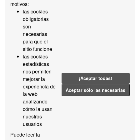
motivos:
las cookies
Licencias:
CC BY-SA 4.0
Grupos:
obligatorias
transparencia-licitaciones-apb
Formatos:
son
PDF
CSV
Etiquetas:
2019
2018
necesarias
para que el
2021
Contractació
Contractes
sitio funcione
Filtrar Resultados
las cookies
estadísticas
nos permiten
Transparencia - Contratos menores
¡Aceptar todas!
mejorar la
Datos de transparencia - Contratos menores
experiencia de
Aceptar sólo las necesarias
CSV
la web
PDF
analizando
cómo la usan
Transparencia - Contratos mayores
nuestros
Datos de transparencia - Contratos mayores
usuarios
CSV
PDF
Puede leer la