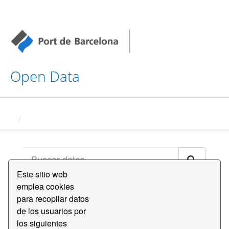
Open Data
Conjuntos de datos
Este sitio web
emplea cookies
Ordenar por
para recopilar datos
de los usuarios por
los siguientes
2 conjuntos de datos encontrados