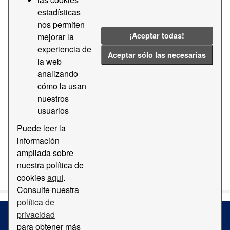
estadísticas
Formatos:
PDF
Etiquetas:
2013
2012
nos permiten
2017
2011
Guía
¡Aceptar todas!
mejorar la
experiencia de
Filtrar Resultados
Aceptar sólo las necesarias
la web
analizando
cómo la usan
Ortofotomapa
nuestros
Mapa con ortofotomapa del Puerto de Barcelona
usuarios
PDF
Puede leer la
información
ampliada sobre
Usted también puede acceder a este registro utilizando los
nuestra política de
API
(ver
API Docs
).
cookies
aquí
.
Consulte nuestra
política de
privacidad
para obtener más