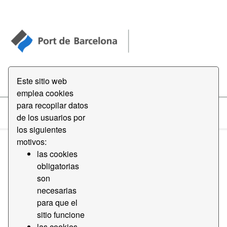
Open Data
Este sitio web
emplea cookies
para recopilar datos
de los usuarios por
Conjuntos de datos
los siguientes
motivos:
las cookies
obligatorias
son
necesarias
Ordenar por
para que el
sitio funcione
1 conjunto de datos encontrado
las cookies