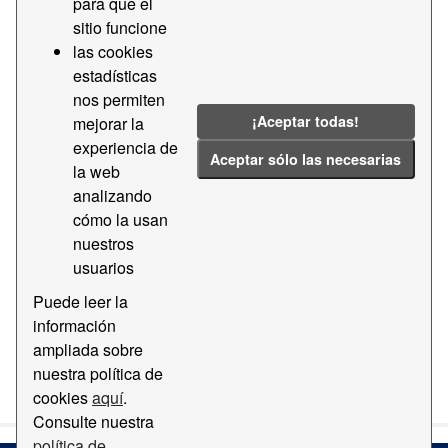
para que el
sitio funcione
Licencias:
CC BY-SA 4.0
Formatos:
ZIP
las cookies
Grupos:
Geografía y Localización
Etiquetas:
estadísticas
nos permiten
Dgn
Shape epsg
Agregada
¡Aceptar todas!
mejorar la
Filtrar Resultados
experiencia de
Aceptar sólo las necesarias
la web
analizando
Cartografía base del Puerto de Barcelona
cómo la usan
Cartografía digital base del Puerto de Barcelona EPSG:
nuestros
25831 a diversas escalas y formatos
usuarios
dgn
dwg
ZIP
TXT
Puede leer la
información
ampliada sobre
Usted también puede acceder a este registro utilizando los
nuestra política de
API
(ver
API Docs
).
cookies
aquí
.
Consulte nuestra
política de