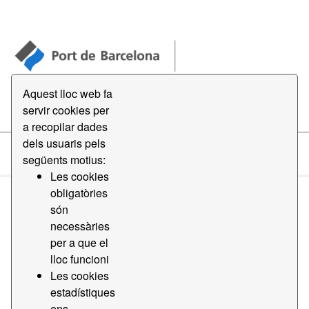
Aquest lloc web fa
Open Data
servir cookies per
a recopilar dades
dels usuaris pels
següents motius:
Conjunts de dades
Les cookies
obligatòries
són
necessàries
per a que el
lloc funcioni
Ordena per
Les cookies
estadístiques
1 conjunt de dades trobat
ens