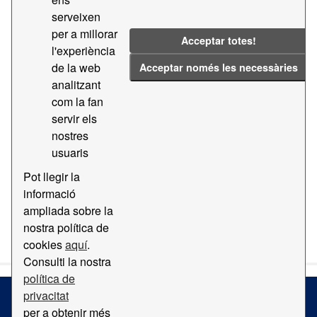
serveixen
Llicències:
CC BY-SA 4.0
Etiquetes:
2020
per a millorar
Acceptar totes!
Majors
Contractació
2023
l'experiència
de la web
Acceptar només les necessàries
Filtrar resultats
analitzant
com la fan
servir els
Transparencia - Contractes majors
nostres
Dades de transparencia - Contractes majors
usuaris
CSV
PDF
Pot llegir la
informació
ampliada sobre la
També podeu accedir a aquest registre usant l'API
API
nostra política de
(vegeu
Documentació de la API
).
cookies
aquí
.
Consulti la nostra
política de
privacitat
per a obtenir més