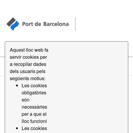
Open Data
Aquest lloc web fa
servir cookies per
a recopilar dades
Conjunts de dades
dels usuaris pels
següents motius:
Les cookies
obligatòries
són
necessàries
Ordena per
per a que el
lloc funcioni
Les cookies
1 conjunt de dades trobat