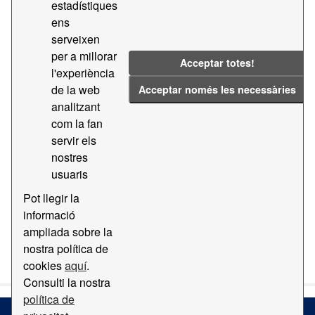
estadístiques
ens
Formats:
CSV
Etiquetes:
2020
2021
serveixen
Majors
Contractació
Contractes
per a millorar
Acceptar totes!
2022
l'experiència
de la web
Acceptar només les necessàries
Filtrar resultats
analitzant
com la fan
servir els
Transparencia - Contractes majors
nostres
Dades de transparencia - Contractes majors
usuaris
CSV
PDF
Pot llegir la
informació
ampliada sobre la
També podeu accedir a aquest registre usant l'API
API
nostra política de
(vegeu
Documentació de la API
).
cookies
aquí
.
Consulti la nostra
política de