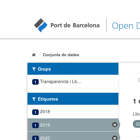
Open 
Conjunts de dades
Grups
Transparencia i Lic...
1
Etiquetes
1 
2018
1
Lli
2
2019
1
2020
1