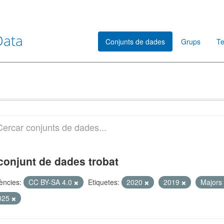
Data
Conjunts de dades
Grups
Te
conjunt de dades trobat
cències:
CC BY-SA 4.0
Etiquetes:
2020
2019
Majors
025