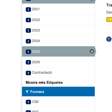
Tr
2021
1
Dad
2022
CS
1
2023
1
2024
1
2025
1
2026
1
Contractació
1
Mostra més Etiquetes
Formats
CSV
1
PDF