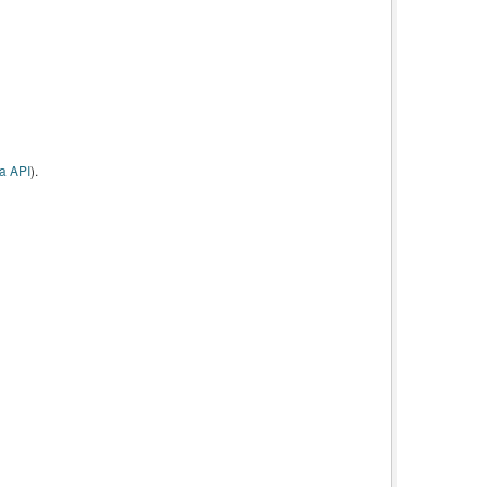
a API
).