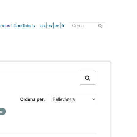
rmes i Condicions
ca
es
en
fr
Ordena per