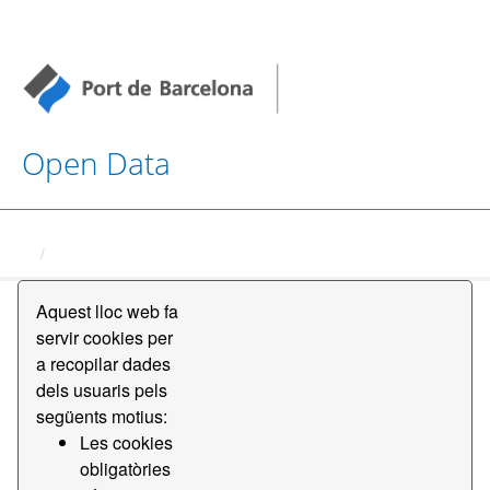
Open Data
Conjunts de dades
Aquest lloc web fa
servir cookies per
a recopilar dades
dels usuaris pels
següents motius:
Ordena per
Les cookies
obligatòries
2 conjunts de dades trobats