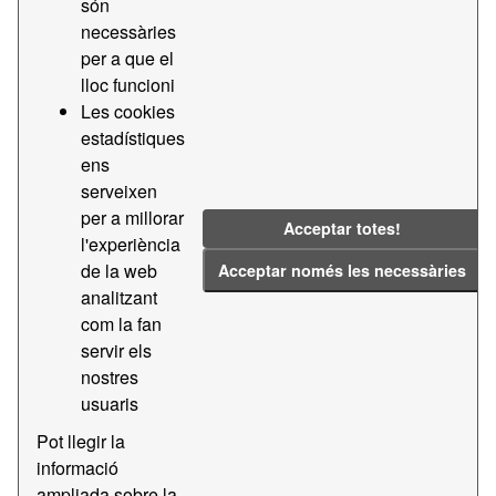
són
necessàries
Grups:
Transparencia i Licitacions APB
Formats:
per a que el
PDF
Etiquetes:
2019
2020
2018
lloc funcioni
Les cookies
Contractació
Contractes
estadístiques
Filtrar resultats
ens
serveixen
per a millorar
Transparencia - Contractes menors
Acceptar totes!
l'experiència
Dades de transparencia - Contractes menors
de la web
Acceptar només les necessàries
CSV
analitzant
PDF
com la fan
servir els
Transparencia - Contractes majors
nostres
Dades de transparencia - Contractes majors
usuaris
CSV
PDF
Pot llegir la
informació
ampliada sobre la