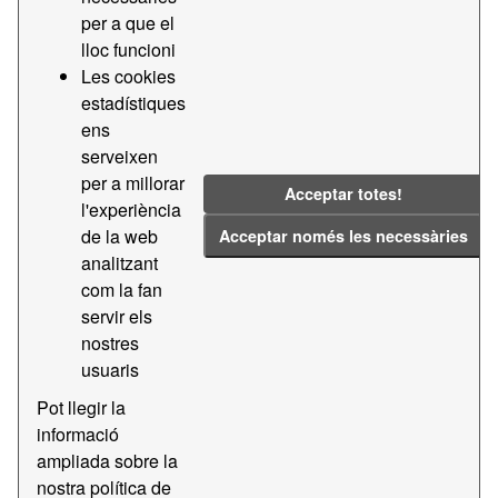
per a que el
Grups:
Transparencia i Licitacions APB
Etiquetes:
lloc funcioni
Les cookies
2019
2018
Contractes
estadístiques
Filtrar resultats
ens
serveixen
per a millorar
Transparencia - Contractes menors
Acceptar totes!
l'experiència
Dades de transparencia - Contractes menors
de la web
Acceptar només les necessàries
CSV
analitzant
PDF
com la fan
servir els
Transparencia - Contractes majors
nostres
Dades de transparencia - Contractes majors
usuaris
CSV
PDF
Pot llegir la
informació
ampliada sobre la
També podeu accedir a aquest registre usant l'API
API
nostra política de