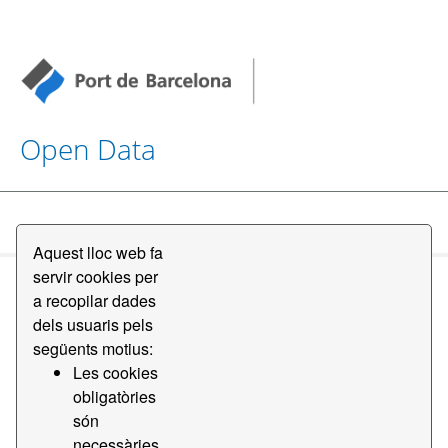
Open Data
Conjunts de dades
Aquest lloc web fa
servir cookies per
a recopilar dades
dels usuaris pels
següents motius:
Les cookies
Ordena per
obligatòries
són
2 conjunts de dades trobats
necessàries