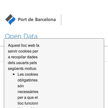
Open Data
Aquest lloc web fa
servir cookies per
Conjunts de dades
a recopilar dades
dels usuaris pels
següents motius:
Les cookies
obligatòries
són
necessàries
Ordena per
per a que el
lloc funcioni
1 conjunt de dades trobat