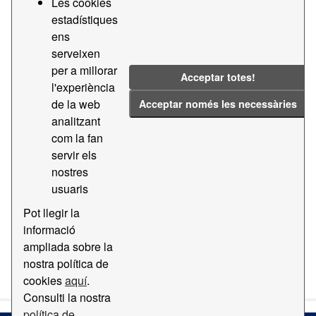
Les cookies
estadístiques
Llicències:
CC BY-SA 4.0
Grups:
ens
Geografia i Localització
Formats:
TXT
serveixen
per a millorar
dgn
ZIP
Acceptar totes!
l'experiència
Filtrar resultats
de la web
Acceptar només les necessàries
analitzant
com la fan
Cartografia base del Port de Barcelona
servir els
Cartografia digital base del Port de Barcelona
nostres
EPSG:25831 a diverses escales i formats
usuaris
dgn
dwg
ZIP
TXT
Pot llegir la
informació
ampliada sobre la
També podeu accedir a aquest registre usant l'API
API
nostra política de
(vegeu
Documentació de la API
).
cookies
aquí
.
Consulti la nostra
política de