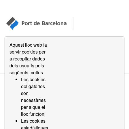
Open Data
Aquest lloc web fa
servir cookies per
a recopilar dades
dels usuaris pels
Conjunts de dades
següents motius:
Les cookies
obligatòries
són
necessàries
per a que el
Ordena per
lloc funcioni
Les cookies
1 conjunt de dades trobat
estadístiques