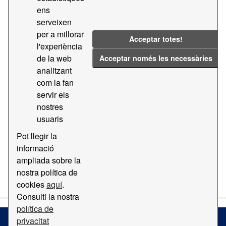
ens
Grups:
Geografia i Localització
Formats:
serveixen
per a millorar
TXT
ZIP
Acceptar totes!
l'experiència
Filtrar resultats
de la web
Acceptar només les necessàries
analitzant
com la fan
Cartografia base del Port de Barcelona
servir els
Cartografia digital base del Port de Barcelona
nostres
EPSG:25831 a diverses escales i formats
usuaris
dgn
dwg
ZIP
TXT
Pot llegir la
informació
ampliada sobre la
També podeu accedir a aquest registre usant l'API
API
nostra política de
(vegeu
Documentació de la API
).
cookies
aquí
.
Consulti la nostra
política de
privacitat