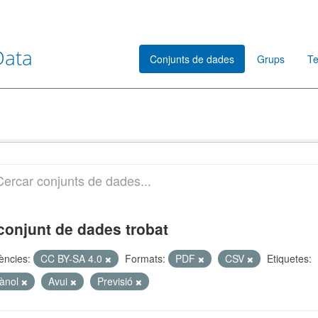
Data
Conjunts de dades
Grups
Te
conjunt de dades trobat
cències:
CC BY-SA 4.0
Formats:
PDF
CSV
Etiquetes:
lànol
Avui
Previsió