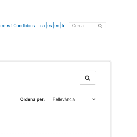
rmes i Condicions
ca
es
en
fr
Ordena per