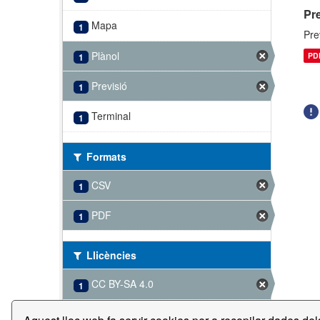
Pre
Mapa
1
Pre
Plànol
PD
1
Previsió
1
Terminal
1
Formats
CSV
1
PDF
1
Llicències
CC BY-SA 4.0
1