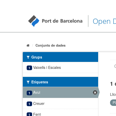
Open 
Conjunts de dades
Grups
Vaixells i Escales
1
Etiquetes
1 
Avui
1
Lli
P
Creuer
1
Ferri
1