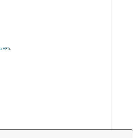
a API
).