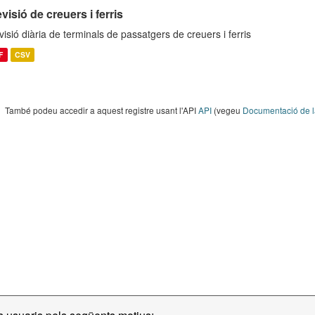
visió de creuers i ferris
visió diària de terminals de passatgers de creuers i ferris
F
CSV
També podeu accedir a aquest registre usant l'API
API
(vegeu
Documentació de l