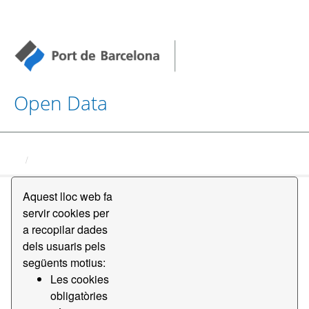
Open Data
Conjunts de dades
Aquest lloc web fa
servir cookies per
a recopilar dades
dels usuaris pels
següents motius:
Ordena per
Les cookies
obligatòries
2 conjunts de dades trobats